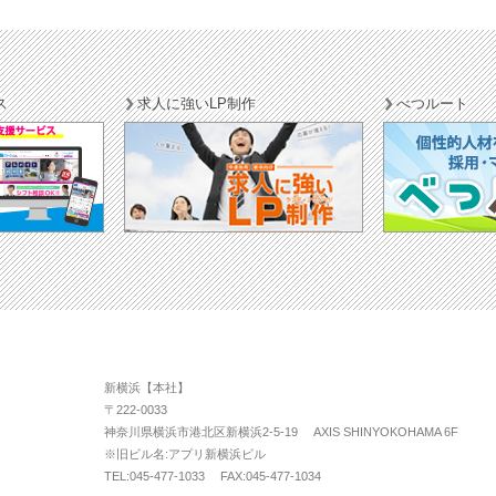
ス
求人に強いLP制作
べつルート
新横浜【本社】
〒222-0033
神奈川県横浜市港北区新横浜2-5-19 AXIS SHINYOKOHAMA 6F
※旧ビル名:アプリ新横浜ビル
TEL:045-477-1033 FAX:045-477-1034