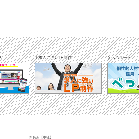
ス
求人に強いLP制作
べつルート
新横浜【本社】