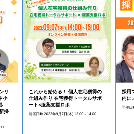
ンリ
これから始める！ 個人在宅獲得の
採用
中小
仕組み作り 在宅獲得トータルサポ
内に
必
ート×服薬支援ロボ
開催日時:
最新採
開催日時:2023年9月7日(木) 13:00～14:00
:00