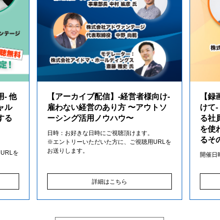
- 他
【アーカイブ配信】-経営者様向け-
【録
ャル
雇わない経営のあり方 〜アウトソ
けて-
する
ーシング活用ノウハウ〜
る社
を使
日時：お好きな日時にご視聴頂けます。
るそ
※エントリーいただいた方に、ご視聴用URLを
。
お送りします。
URLを
開催日時:
詳細はこちら